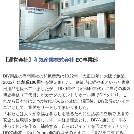
【運営会社】
和気産業株式会社
EC事業部
DIY用品の専門商社の和気産業は1922年（大正11年）大阪で創業。
2022年に
創業100周年
を迎えました。 創業時は鍋や釜といった家庭
日用品を扱っていましたが、1970年代（昭和40年代）に当時の和気
博史専務（二代目）がカナダのモントリオール博でDIYを知り、こ
れから日本ではDIYの時代が来ると確信。帰国後、DIY業界のパイオ
ニアとして、業界をリードしてまいりました。
「私たちは人々が幸福な暮らしを送るために生活者の立場で快適で
安全な住環境を創造します」を経営理念とし、DIYを通して「手を
使って何かを作る、補修する、自らのアイデアを形にする」という
DIYの基本、Do It Yourselfの心はそのままに、「喜びを共有する」