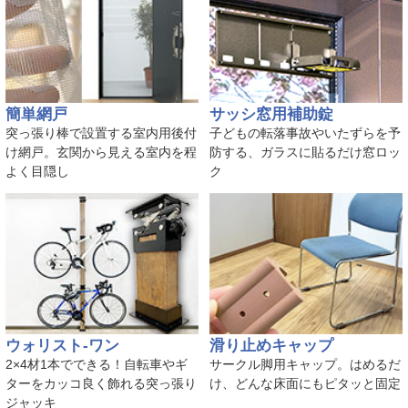
簡単網戸
サッシ窓用補助錠
突っ張り棒で設置する室内用後付
子どもの転落事故やいたずらを予
け網戸。玄関から見える室内を程
防する、ガラスに貼るだけ窓ロッ
よく目隠し
ク
ウォリスト-ワン
滑り止めキャップ
2×4材1本でできる！自転車やギ
サークル脚用キャップ。はめるだ
ターをカッコ良く飾れる突っ張り
け、どんな床面にもピタッと固定
ジャッキ