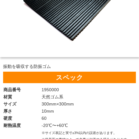
振動を吸収する防振ゴム
スペック
商品番号
1950000
材質
天然ゴム系
サイズ
300mm×300mm
厚さ
10mm
硬度
60
耐熱温度
-20℃〜+60℃
※サイズ表記と実寸±3%以内の誤差があります。