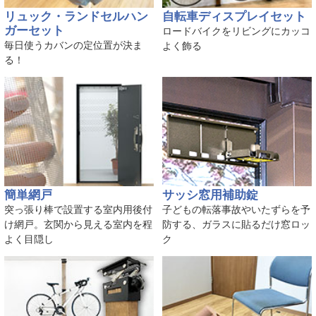
リュック・ランドセルハン
自転車ディスプレイセット
ガーセット
ロードバイクをリビングにカッコ
毎日使うカバンの定位置が決ま
よく飾る
る！
簡単網戸
サッシ窓用補助錠
突っ張り棒で設置する室内用後付
子どもの転落事故やいたずらを予
け網戸。玄関から見える室内を程
防する、ガラスに貼るだけ窓ロッ
よく目隠し
ク