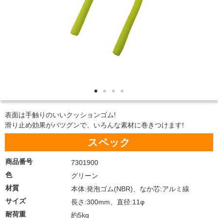
表面は手触りのいいクッションゴム!
滑り止め効果がバツグンで、いろんな素材に巻きつけます!
スペック
商品番号
7301900
色
グリーン
材質
本体:発泡ゴム(NBR)、なか芯:アルミ線
サイズ
長さ:300mm、直径:11φ
耐荷重
約5kg