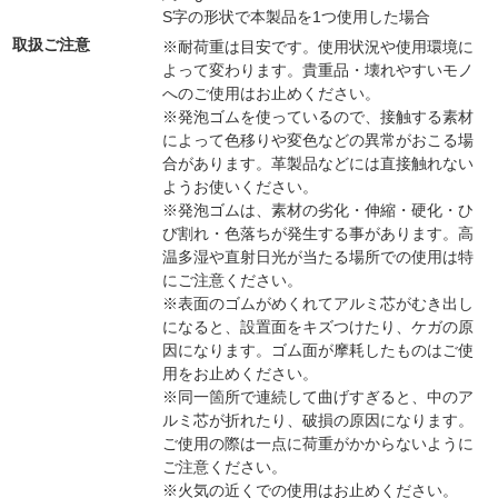
S字の形状で本製品を1つ使用した場合
取扱ご注意
※耐荷重は目安です。使用状況や使用環境に
よって変わります。貴重品・壊れやすいモノ
へのご使用はお止めください。
※発泡ゴムを使っているので、接触する素材
によって色移りや変色などの異常がおこる場
合があります。革製品などには直接触れない
ようお使いください。
※発泡ゴムは、素材の劣化・伸縮・硬化・ひ
び割れ・色落ちが発生する事があります。高
温多湿や直射日光が当たる場所での使用は特
にご注意ください。
※表面のゴムがめくれてアルミ芯がむき出し
になると、設置面をキズつけたり、ケガの原
因になります。ゴム面が摩耗したものはご使
用をお止めください。
※同一箇所で連続して曲げすぎると、中のア
ルミ芯が折れたり、破損の原因になります。
ご使用の際は一点に荷重がかからないように
ご注意ください。
※火気の近くでの使用はお止めください。