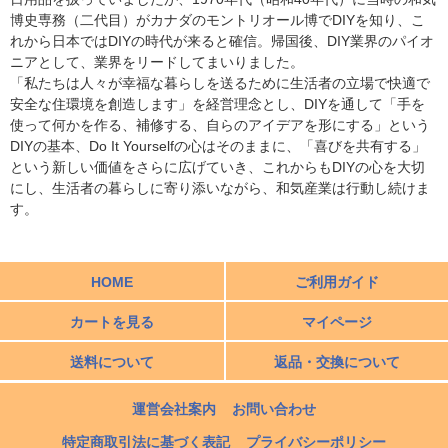
博史専務（二代目）がカナダのモントリオール博でDIYを知り、こ
れから日本ではDIYの時代が来ると確信。帰国後、DIY業界のパイオ
ニアとして、業界をリードしてまいりました。
「私たちは人々が幸福な暮らしを送るために生活者の立場で快適で
安全な住環境を創造します」を経営理念とし、DIYを通して「手を
使って何かを作る、補修する、自らのアイデアを形にする」という
DIYの基本、Do It Yourselfの心はそのままに、「喜びを共有する」
という新しい価値をさらに広げていき、これからもDIYの心を大切
にし、生活者の暮らしに寄り添いながら、和気産業は行動し続けま
す。
HOME
ご利用ガイド
カートを見る
マイページ
送料について
返品・交換について
運営会社案内
お問い合わせ
特定商取引法に基づく表記
プライバシーポリシー