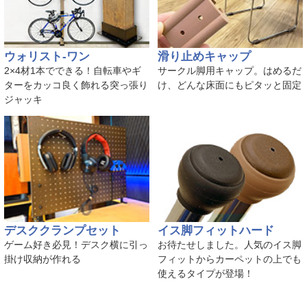
ウォリスト-ワン
滑り止めキャップ
2×4材1本でできる！自転車やギ
サークル脚用キャップ。はめるだ
ターをカッコ良く飾れる突っ張り
け、どんな床面にもピタッと固定
ジャッキ
デスククランプセット
イス脚フィットハード
ゲーム好き必見！デスク横に引っ
お待たせしました。人気のイス脚
掛け収納が作れる
フィットからカーペットの上でも
使えるタイプが登場！