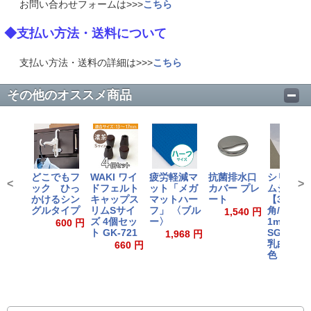
お問い合わせフォームは>>>
こちら
◆支払い方法・送料について
支払い方法・送料の詳細は>>>
こちら
その他のオススメ商品
どこでもフ
WAKI ワイ
疲労軽減マ
抗菌排水口
シリコン
<
>
ック ひっ
ドフェルト
ット「メガ
カバー プレ
ムシート
かけるシン
キャップス
マットハー
ート
【300mm
グルタイプ
リムSサイ
フ」 〈ブル
角/厚さ
1,540 円
ズ 4個セッ
ー〉
1mm】
600 円
ト GK-721
SGS-1
1,968 円
乳白半透
660 円
色
3,600