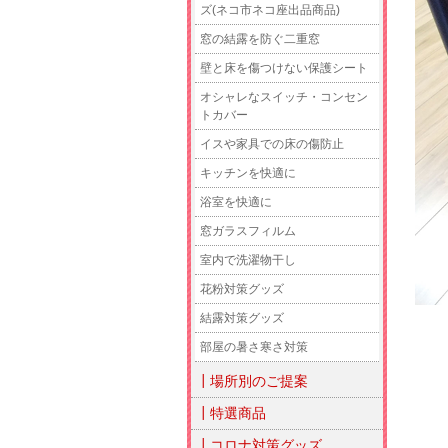
ズ(ネコ市ネコ座出品商品)
窓の結露を防ぐ二重窓
壁と床を傷つけない保護シート
オシャレなスイッチ・コンセン
トカバー
イスや家具での床の傷防止
キッチンを快適に
浴室を快適に
窓ガラスフィルム
室内で洗濯物干し
花粉対策グッズ
結露対策グッズ
部屋の暑さ寒さ対策
┃場所別のご提案
┃特選商品
┃コロナ対策グッズ