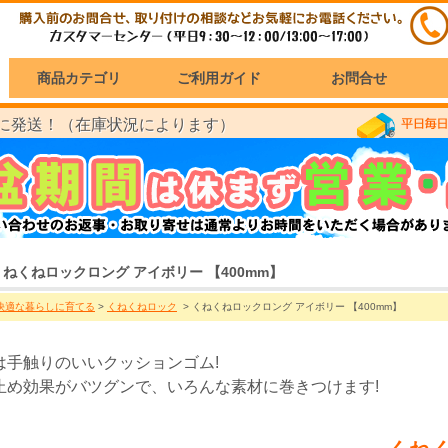
商品カテゴリ
ご利用ガイド
お問合せ
に発送！（在庫状況によります）
くねくねロックロング アイボリー 【400mm】
快適な暮らしに育てる
>
くねくねロック
> くねくねロックロング アイボリー 【400mm】
は手触りのいいクッションゴム!
止め効果がバツグンで、いろんな素材に巻きつけます!