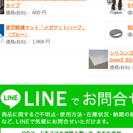
タイプ
S
価格
：
600 円
価
(税別)
疲労軽減マット「メガマットハーフ」
抗
〈ブルー〉
価
価格
：
1,968 円
(税別)
シリコンゴ
1mm】SG
価格
(税別)