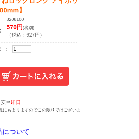
くねロックロング アイボリ
400mm】
8208100
570
円
(税別)
格
（税込：
627
円）
数 ：
目安⇒
即日
況にもよりますのでこの限りではございま
品について