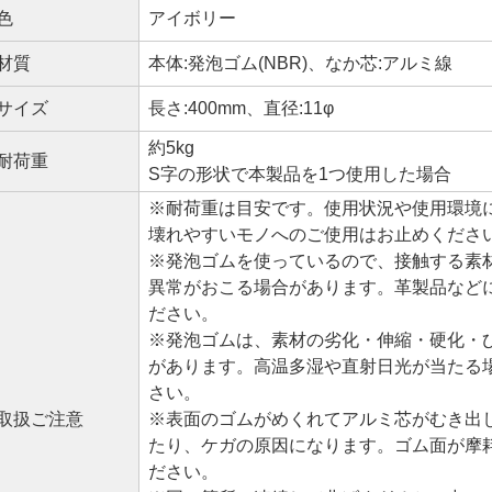
色
アイボリー
材質
本体:発泡ゴム(NBR)、なか芯:アルミ線
サイズ
長さ:400mm、直径:11φ
約5kg
耐荷重
S字の形状で本製品を1つ使用した場合
※耐荷重は目安です。使用状況や使用環境
壊れやすいモノへのご使用はお止めくださ
※発泡ゴムを使っているので、接触する素
異常がおこる場合があります。革製品など
ださい。
※発泡ゴムは、素材の劣化・伸縮・硬化・
があります。高温多湿や直射日光が当たる
さい。
取扱ご注意
※表面のゴムがめくれてアルミ芯がむき出
たり、ケガの原因になります。ゴム面が摩
ださい。