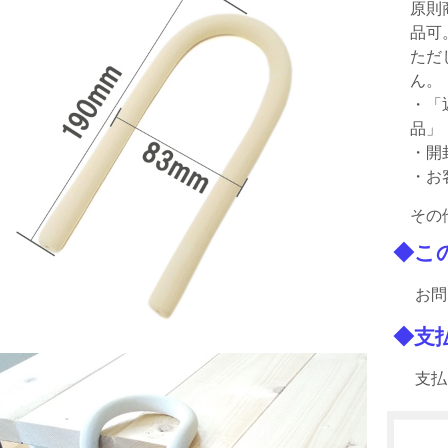
原則
品可
ただ
ん。
・「
品」
・開
・お
その
◆こ
お問
◆支
支払