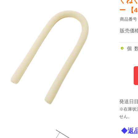
くね
ー 【
商品番号
販売価
個 
発送日
※在庫状
せん。
◆返