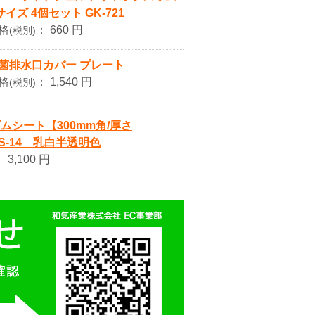
サイズ 4個セット GK-721
格
：
660 円
(税別)
菌排水口カバー プレート
格
：
1,540 円
(税別)
ムシート【300mm角/厚さ
S-14 乳白半透明色
：
3,100 円