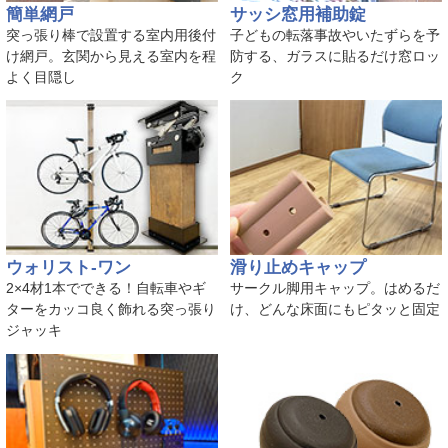
簡単網戸
サッシ窓用補助錠
突っ張り棒で設置する室内用後付
子どもの転落事故やいたずらを予
け網戸。玄関から見える室内を程
防する、ガラスに貼るだけ窓ロッ
よく目隠し
ク
ウォリスト-ワン
滑り止めキャップ
2×4材1本でできる！自転車やギ
サークル脚用キャップ。はめるだ
ターをカッコ良く飾れる突っ張り
け、どんな床面にもピタッと固定
ジャッキ