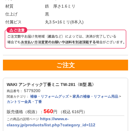
材質
鉄 厚さ1.6ミリ
仕上げ
黒
付属ビス
丸3.5×16ミリ(8本入)
ご注文
WAKI アンティック丁番ミニ TW-281〈B型 黒〉
5779200
商品番号：
補修・リフォームグッズ
>
家具の補修・リフォーム用品
>
関連カテゴリ：
カントリー金具・丁番
560
販売価格（税抜）：
円 （税込
616
円）
https://www.e-
この商品の説明ページ
classy.jp/products/list.php?category_id=112