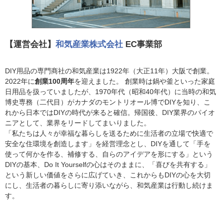
【運営会社】
和気産業株式会社
EC事業部
DIY用品の専門商社の和気産業は1922年（大正11年）大阪で創業。
2022年に
創業100周年
を迎えました。 創業時は鍋や釜といった家庭
日用品を扱っていましたが、1970年代（昭和40年代）に当時の和気
博史専務（二代目）がカナダのモントリオール博でDIYを知り、こ
れから日本ではDIYの時代が来ると確信。帰国後、DIY業界のパイオ
ニアとして、業界をリードしてまいりました。
「私たちは人々が幸福な暮らしを送るために生活者の立場で快適で
安全な住環境を創造します」を経営理念とし、DIYを通して「手を
使って何かを作る、補修する、自らのアイデアを形にする」という
DIYの基本、Do It Yourselfの心はそのままに、「喜びを共有する」
という新しい価値をさらに広げていき、これからもDIYの心を大切
にし、生活者の暮らしに寄り添いながら、和気産業は行動し続けま
す。