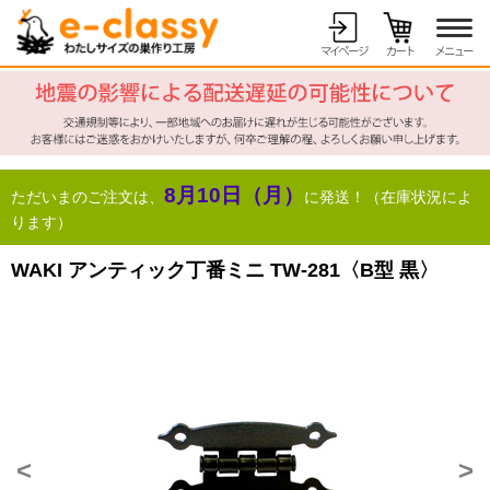
8月10日（月）
ただいまのご注文は、
に発送！（在庫状況によ
ります）
WAKI アンティック丁番ミニ TW-281〈B型 黒〉
<
>