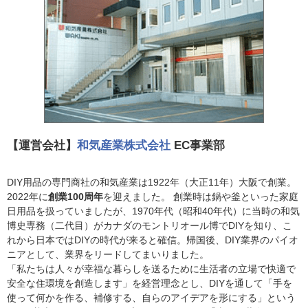
【運営会社】
和気産業株式会社
EC事業部
DIY用品の専門商社の和気産業は1922年（大正11年）大阪で創業。
2022年に
創業100周年
を迎えました。 創業時は鍋や釜といった家庭
日用品を扱っていましたが、1970年代（昭和40年代）に当時の和気
博史専務（二代目）がカナダのモントリオール博でDIYを知り、こ
れから日本ではDIYの時代が来ると確信。帰国後、DIY業界のパイオ
ニアとして、業界をリードしてまいりました。
「私たちは人々が幸福な暮らしを送るために生活者の立場で快適で
安全な住環境を創造します」を経営理念とし、DIYを通して「手を
使って何かを作る、補修する、自らのアイデアを形にする」という