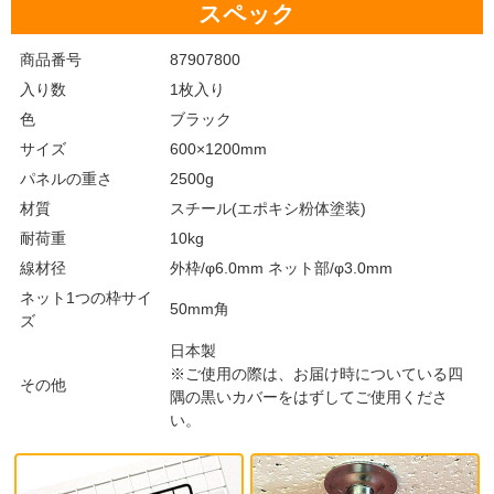
スペック
商品番号
87907800
入り数
1枚入り
色
ブラック
サイズ
600×1200mm
パネルの重さ
2500g
材質
スチール(エポキシ粉体塗装)
耐荷重
10kg
線材径
外枠/φ6.0mm ネット部/φ3.0mm
ネット1つの枠サイ
50mm角
ズ
日本製
※ご使用の際は、お届け時についている四
その他
隅の黒いカバーをはずしてご使用くださ
い。