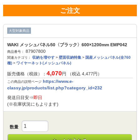
ご注文
大型対象商品
WAKI メッシュパネル50〈ブラック〉600×1200mm EMP042
87907800
商品番号：
収納を増やす
>
壁面収納特集
>
国産メッシュパネル(全760
関連カテゴリ：
種)
>
ワイヤーネット(メッシュパネル)
4,070
販売価格（税抜）：
円 （税込
4,477
円）
https://www.e-
この商品の説明ページ
classy.jp/products/list.php?category_id=232
発送日目安⇒
即日
(※在庫状況にもよります)
数量