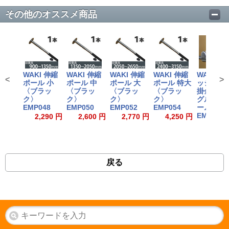
その他のオススメ商品
WAKI 伸縮
WAKI 伸縮
WAKI 伸縮
WAKI 伸縮
WAKI 
<
>
ポール 小
ポール 中
ポール 大
ポール 特大
ッシュ用
〈ブラッ
〈ブラッ
〈ブラッ
〈ブラッ
掛金具シ
ク〉
ク〉
ク〉
ク〉
グル 〈ク
EMP048
EMP050
EMP052
EMP054
ーム〉
EMP091
2,290 円
2,600 円
2,770 円
4,250 円
330
戻る