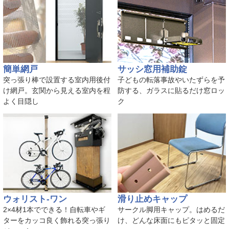
簡単網戸
サッシ窓用補助錠
突っ張り棒で設置する室内用後付
子どもの転落事故やいたずらを予
け網戸。玄関から見える室内を程
防する、ガラスに貼るだけ窓ロッ
よく目隠し
ク
ウォリスト-ワン
滑り止めキャップ
2×4材1本でできる！自転車やギ
サークル脚用キャップ。はめるだ
ターをカッコ良く飾れる突っ張り
け、どんな床面にもピタッと固定