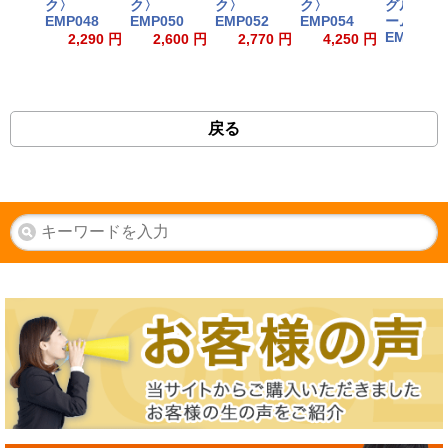
ク〉
ク〉
ク〉
ク〉
グル 〈ク
EMP048
EMP050
EMP052
EMP054
ーム〉
EMP091
2,290 円
2,600 円
2,770 円
4,250 円
330
戻る