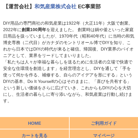
【運営会社】
和気産業株式会社
EC事業部
DIY用品の専門商社の和気産業は1922年（大正11年）大阪で創業。
2022年に
創業100周年
を迎えました。 創業時は鍋や釜といった家庭
日用品を扱っていましたが、1970年代（昭和40年代）に当時の和気
博史専務（二代目）がカナダのモントリオール博でDIYを知り、こ
れから日本ではDIYの時代が来ると確信。帰国後、DIY業界のパイオ
ニアとして、業界をリードしてまいりました。
「私たちは人々が幸福な暮らしを送るために生活者の立場で快適で
安全な住環境を創造します」を経営理念とし、DIYを通して「手を
使って何かを作る、補修する、自らのアイデアを形にする」という
DIYの基本、Do It Yourselfの心はそのままに、「喜びを共有する」
という新しい価値をさらに広げていき、これからもDIYの心を大切
にし、生活者の暮らしに寄り添いながら、和気産業は行動し続けま
す。
HOME
ご利用ガイド
カートを見る
マイページ