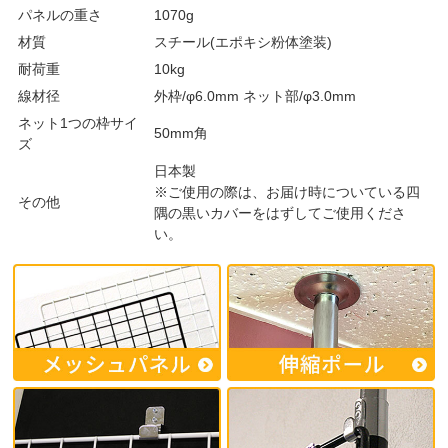
パネルの重さ
1070g
材質
スチール(エポキシ粉体塗装)
耐荷重
10kg
線材径
外枠/φ6.0mm ネット部/φ3.0mm
ネット1つの枠サイ
50mm角
ズ
日本製
※ご使用の際は、お届け時についている四
その他
隅の黒いカバーをはずしてご使用くださ
い。