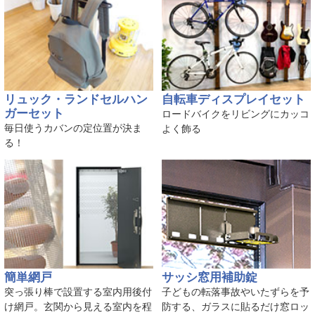
リュック・ランドセルハン
自転車ディスプレイセット
ガーセット
ロードバイクをリビングにカッコ
毎日使うカバンの定位置が決ま
よく飾る
る！
簡単網戸
サッシ窓用補助錠
突っ張り棒で設置する室内用後付
子どもの転落事故やいたずらを予
け網戸。玄関から見える室内を程
防する、ガラスに貼るだけ窓ロッ