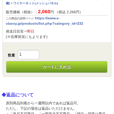
種)
>
ワイヤーネット(メッシュパネル)
2,060
販売価格（税抜）：
円 （税込
2,266
円）
https://www.e-
この商品の説明ページ
classy.jp/products/list.php?category_id=232
発送日目安⇒
即日
(※在庫状況にもよります)
数量
カートに入れる
◆返品について
原則商品到着から一週間以内であれば返品可。
ただし、下記の場合は返品いただけません。
・「返品不可商品」「一部返品不可商品」「特注・切売り商品」