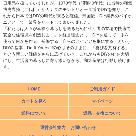
日用品を扱っていましたが、1970年代（昭和40年代）に当時の和気
博史専務（二代目）がカナダのモントリオール博でDIYを知り、こ
れから日本ではDIYの時代が来ると確信。帰国後、DIY業界のパイオ
ニアとして、業界をリードしてまいりました。
「私たちは人々が幸福な暮らしを送るために生活者の立場で快適で
安全な住環境を創造します」を経営理念とし、DIYを通して「手を
使って何かを作る、補修する、自らのアイデアを形にする」という
DIYの基本、Do It Yourselfの心はそのままに、「喜びを共有する」
という新しい価値をさらに広げていき、これからもDIYの心を大切
にし、生活者の暮らしに寄り添いながら、和気産業は行動し続けま
す。
HOME
ご利用ガイド
カートを見る
マイページ
送料について
返品・交換について
運営会社案内
お問い合わせ