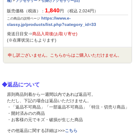
種)
>
アクセサリー
>
引掛けアクセサリー(白)
1,840
販売価格（税抜）：
円 （税込
2,024
円）
https://www.e-
この商品の説明ページ
classy.jp/products/list.php?category_id=33
発送日目安⇒
商品入荷後(お取り寄せ)
(※在庫状況にもよります)
申し訳ございません。こちらからはご購入いただけません。
◆返品について
原則商品到着から一週間以内であれば返品可。
ただし、下記の場合は返品いただけません。
・「返品不可商品」「一部返品不可商品」「特注・切売り商品」
・開封済みのの商品
・お客様の元でキズ・破損が生じた商品
その他返品に関する詳細は>>>
こちら