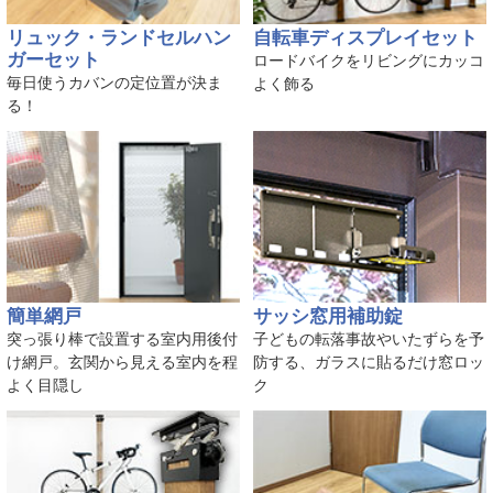
リュック・ランドセルハン
自転車ディスプレイセット
ガーセット
ロードバイクをリビングにカッコ
毎日使うカバンの定位置が決ま
よく飾る
る！
簡単網戸
サッシ窓用補助錠
突っ張り棒で設置する室内用後付
子どもの転落事故やいたずらを予
け網戸。玄関から見える室内を程
防する、ガラスに貼るだけ窓ロッ
よく目隠し
ク