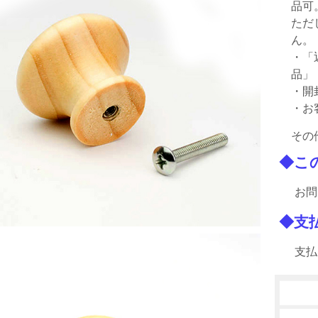
品可
ただ
ん。
・「
品」
・開
・お
その
◆こ
お問
◆支
支払