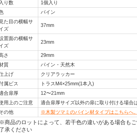
入り数
1個入り
色
パイン
見た目の横幅サ
37mm
イズ
設置面の横幅サ
23mm
イズ
高さ
29mm
材質
パイン・天然木
仕上げ
クリアラッカー
付属ビス
トラスM4×25mm(1本入)
適合扉厚
12〜21mm
使用上のご注意
適合扉厚サイズ以外の扉に取り付ける場合
その他
※木製ツマミのパイン材タイプはこちらへ
※商品のロットによって、若干色の違いがある場合もご
了承ください