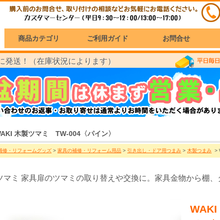
商品カテゴリ
ご利用ガイド
お問合せ
に発送！（在庫状況によります）
WAKI 木製ツマミ TW-004〈パイン〉
補修・リフォームグッズ
>
家具の補修・リフォーム用品
>
引き出し・ドア用つまみ
>
木製つまみ
> 
ツマミ 家具扉のツマミの取り替えや交換に。家具金物から棚、
WAK