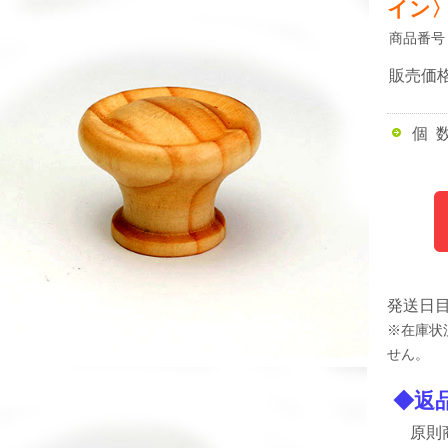
イン
商品番号
販売価
個 
発送日
※在庫状
せん。
◆返
原則