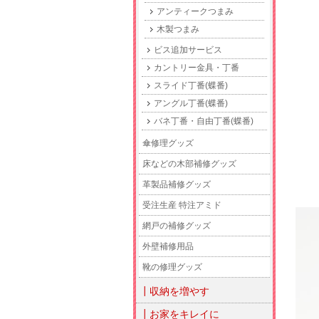
アンティークつまみ
木製つまみ
ビス追加サービス
カントリー金具・丁番
スライド丁番(蝶番)
アングル丁番(蝶番)
バネ丁番・自由丁番(蝶番)
傘修理グッズ
床などの木部補修グッズ
革製品補修グッズ
受注生産 特注アミド
網戸の補修グッズ
外壁補修用品
靴の修理グッズ
┃収納を増やす
┃お家をキレイに