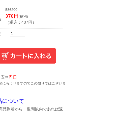
〉
586200
370
円
(税別)
格
（税込：
407
円）
数 ：
目安⇒
即日
況にもよりますのでこの限りではございま
品について
商品到着から一週間以内であれば返