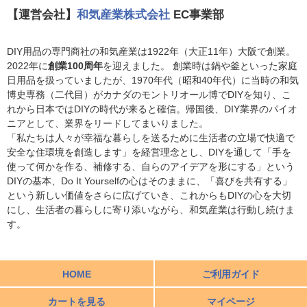
【運営会社】
和気産業株式会社
EC事業部
DIY用品の専門商社の和気産業は1922年（大正11年）大阪で創業。
2022年に
創業100周年
を迎えました。 創業時は鍋や釜といった家庭
日用品を扱っていましたが、1970年代（昭和40年代）に当時の和気
博史専務（二代目）がカナダのモントリオール博でDIYを知り、こ
れから日本ではDIYの時代が来ると確信。帰国後、DIY業界のパイオ
ニアとして、業界をリードしてまいりました。
「私たちは人々が幸福な暮らしを送るために生活者の立場で快適で
安全な住環境を創造します」を経営理念とし、DIYを通して「手を
使って何かを作る、補修する、自らのアイデアを形にする」という
DIYの基本、Do It Yourselfの心はそのままに、「喜びを共有する」
という新しい価値をさらに広げていき、これからもDIYの心を大切
にし、生活者の暮らしに寄り添いながら、和気産業は行動し続けま
す。
HOME
ご利用ガイド
カートを見る
マイページ