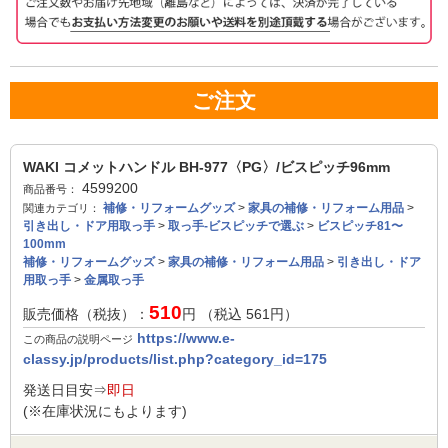
ご注文
WAKI コメットハンドル BH-977〈PG〉/ビスピッチ96mm
4599200
商品番号：
補修・リフォームグッズ
>
家具の補修・リフォーム用品
>
関連カテゴリ：
引き出し・ドア用取っ手
>
取っ手-ビスピッチで選ぶ
>
ビスピッチ81〜
100mm
補修・リフォームグッズ
>
家具の補修・リフォーム用品
>
引き出し・ドア
用取っ手
>
金属取っ手
510
販売価格（税抜）：
円 （税込
561
円）
https://www.e-
この商品の説明ページ
classy.jp/products/list.php?category_id=175
発送日目安⇒
即日
(※在庫状況にもよります)