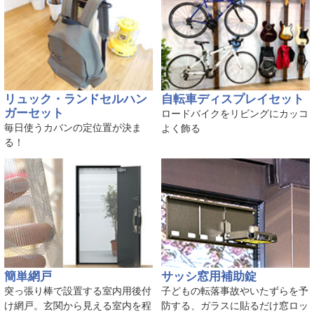
リュック・ランドセルハン
自転車ディスプレイセット
ガーセット
ロードバイクをリビングにカッコ
毎日使うカバンの定位置が決ま
よく飾る
る！
簡単網戸
サッシ窓用補助錠
突っ張り棒で設置する室内用後付
子どもの転落事故やいたずらを予
け網戸。玄関から見える室内を程
防する、ガラスに貼るだけ窓ロッ