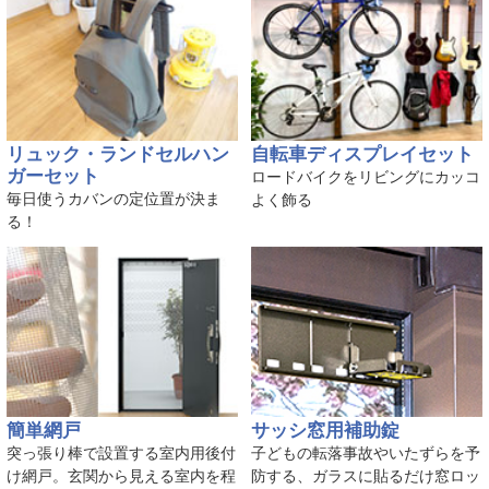
リュック・ランドセルハン
自転車ディスプレイセット
ガーセット
ロードバイクをリビングにカッコ
毎日使うカバンの定位置が決ま
よく飾る
る！
簡単網戸
サッシ窓用補助錠
突っ張り棒で設置する室内用後付
子どもの転落事故やいたずらを予
け網戸。玄関から見える室内を程
防する、ガラスに貼るだけ窓ロッ