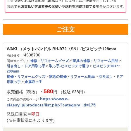
ご注文
WAKI コメットハンドル BH-972〈SN〉/ビスピッチ128mm
4598700
商品番号：
補修・リフォームグッズ
>
家具の補修・リフォーム用品
>
関連カテゴリ：
引き出し・ドア用取っ手
>
取っ手-ビスピッチで選ぶ
>
ビスピッチ101〜
200mm
補修・リフォームグッズ
>
家具の補修・リフォーム用品
>
引き出し・ドア
用取っ手
>
金属取っ手
580
販売価格（税抜）：
円 （税込
638
円）
https://www.e-
この商品の説明ページ
classy.jp/products/list.php?category_id=175
発送日目安⇒
即日
(※在庫状況にもよります)