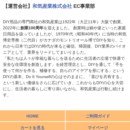
【運営会社】
和気産業株式会社
EC事業部
DIY用品の専門商社の和気産業は1922年（大正11年）大阪で創業。
2022年に
創業100周年
を迎えました。 創業時は鍋や釜といった家庭
日用品を扱っていましたが、1970年代（昭和40年代）に当時の和気
博史専務（二代目）がカナダのモントリオール博でDIYを知り、こ
れから日本ではDIYの時代が来ると確信。帰国後、DIY業界のパイオ
ニアとして、業界をリードしてまいりました。
「私たちは人々が幸福な暮らしを送るために生活者の立場で快適で
安全な住環境を創造します」を経営理念とし、DIYを通して「手を
使って何かを作る、補修する、自らのアイデアを形にする」という
DIYの基本、Do It Yourselfの心はそのままに、「喜びを共有する」
という新しい価値をさらに広げていき、これからもDIYの心を大切
にし、生活者の暮らしに寄り添いながら、和気産業は行動し続けま
す。
HOME
ご利用ガイド
カートを見る
マイページ