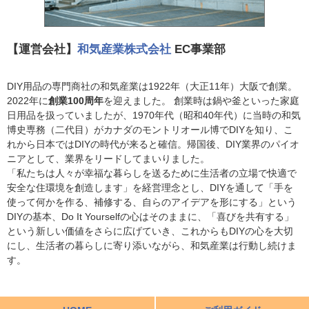
【運営会社】
和気産業株式会社
EC事業部
DIY用品の専門商社の和気産業は1922年（大正11年）大阪で創業。
2022年に
創業100周年
を迎えました。 創業時は鍋や釜といった家庭
日用品を扱っていましたが、1970年代（昭和40年代）に当時の和気
博史専務（二代目）がカナダのモントリオール博でDIYを知り、こ
れから日本ではDIYの時代が来ると確信。帰国後、DIY業界のパイオ
ニアとして、業界をリードしてまいりました。
「私たちは人々が幸福な暮らしを送るために生活者の立場で快適で
安全な住環境を創造します」を経営理念とし、DIYを通して「手を
使って何かを作る、補修する、自らのアイデアを形にする」という
DIYの基本、Do It Yourselfの心はそのままに、「喜びを共有する」
という新しい価値をさらに広げていき、これからもDIYの心を大切
にし、生活者の暮らしに寄り添いながら、和気産業は行動し続けま
す。