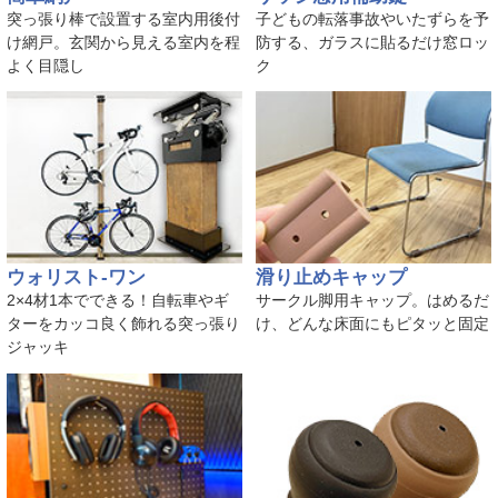
突っ張り棒で設置する室内用後付
子どもの転落事故やいたずらを予
け網戸。玄関から見える室内を程
防する、ガラスに貼るだけ窓ロッ
よく目隠し
ク
ウォリスト-ワン
滑り止めキャップ
2×4材1本でできる！自転車やギ
サークル脚用キャップ。はめるだ
ターをカッコ良く飾れる突っ張り
け、どんな床面にもピタッと固定
ジャッキ