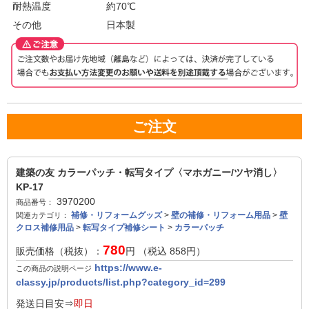
耐熱温度
約70℃
その他
日本製
ご注文
建築の友 カラーパッチ・転写タイプ〈マホガニー/ツヤ消し〉
KP-17
3970200
商品番号：
補修・リフォームグッズ
>
壁の補修・リフォーム用品
>
壁
関連カテゴリ：
クロス補修用品
>
転写タイプ補修シート
>
カラーパッチ
780
販売価格（税抜）：
円 （税込
858
円）
https://www.e-
この商品の説明ページ
classy.jp/products/list.php?category_id=299
発送日目安⇒
即日