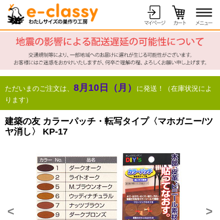
8月10日（月）
ただいまのご注文は、
に発送！（在庫状況によ
ります）
建築の友 カラーパッチ・転写タイプ〈マホガニー/ツ
ヤ消し〉 KP-17
<
>