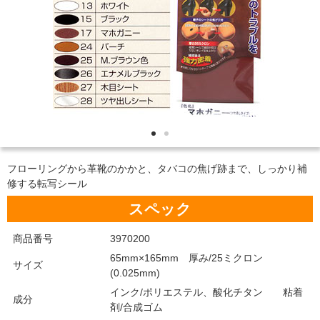
フローリングから革靴のかかと、タバコの焦げ跡まで、しっかり補
修する転写シール
スペック
商品番号
3970200
65mm×165mm 厚み/25ミクロン
サイズ
(0.025mm)
インク/ポリエステル、酸化チタン 粘着
成分
剤/合成ゴム