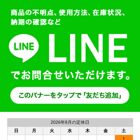
2026年8月の定休日
日
月
火
水
木
金
土
1