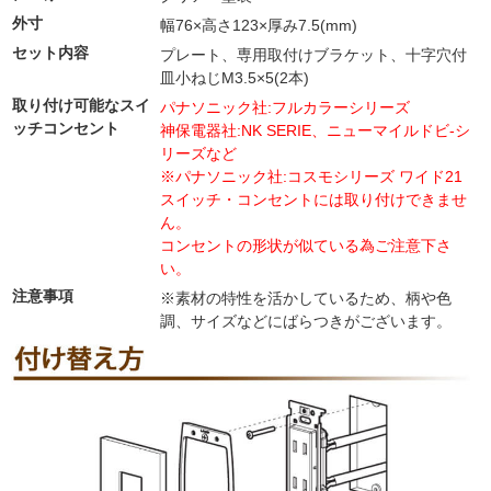
外寸
幅76×高さ123×厚み7.5(mm)
セット内容
プレート、専用取付けブラケット、十字穴付
皿小ねじM3.5×5(2本)
取り付け可能なスイ
パナソニック社:フルカラーシリーズ
ッチコンセント
神保電器社:NK SERIE、ニューマイルドビ-シ
リーズなど
※パナソニック社:コスモシリーズ ワイド21
スイッチ・コンセントには取り付けできませ
ん。
コンセントの形状が似ている為ご注意下さ
い。
注意事項
※素材の特性を活かしているため、柄や色
調、サイズなどにばらつきがございます。