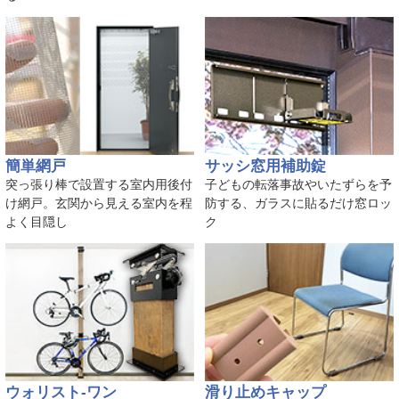
簡単網戸
サッシ窓用補助錠
突っ張り棒で設置する室内用後付
子どもの転落事故やいたずらを予
け網戸。玄関から見える室内を程
防する、ガラスに貼るだけ窓ロッ
よく目隠し
ク
ウォリスト-ワン
滑り止めキャップ