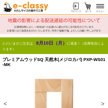
8月10日（月）
ただいまのご注文は、
に発送！（在庫状況によ
ります）
プレミアムウッドSQ 天然木(メジロカバ) PXP-WS01
-MK
<
>