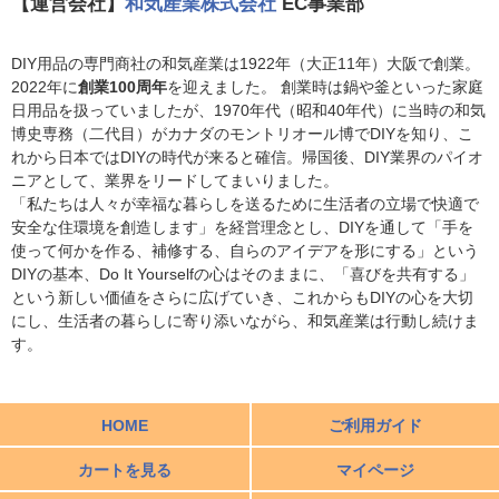
【運営会社】
和気産業株式会社
EC事業部
DIY用品の専門商社の和気産業は1922年（大正11年）大阪で創業。
2022年に
創業100周年
を迎えました。 創業時は鍋や釜といった家庭
日用品を扱っていましたが、1970年代（昭和40年代）に当時の和気
博史専務（二代目）がカナダのモントリオール博でDIYを知り、こ
れから日本ではDIYの時代が来ると確信。帰国後、DIY業界のパイオ
ニアとして、業界をリードしてまいりました。
「私たちは人々が幸福な暮らしを送るために生活者の立場で快適で
安全な住環境を創造します」を経営理念とし、DIYを通して「手を
使って何かを作る、補修する、自らのアイデアを形にする」という
DIYの基本、Do It Yourselfの心はそのままに、「喜びを共有する」
という新しい価値をさらに広げていき、これからもDIYの心を大切
にし、生活者の暮らしに寄り添いながら、和気産業は行動し続けま
す。
HOME
ご利用ガイド
カートを見る
マイページ