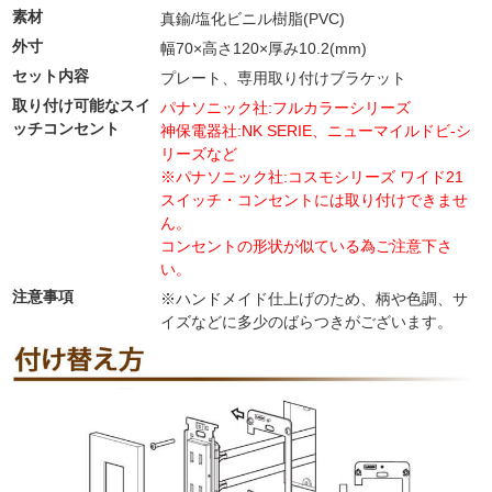
素材
真鍮/塩化ビニル樹脂(PVC)
外寸
幅70×高さ120×厚み10.2(mm)
セット内容
プレート、専用取り付けブラケット
取り付け可能なスイ
パナソニック社:フルカラーシリーズ
ッチコンセント
神保電器社:NK SERIE、ニューマイルドビ-シ
リーズなど
※パナソニック社:コスモシリーズ ワイド21
スイッチ・コンセントには取り付けできませ
ん。
コンセントの形状が似ている為ご注意下さ
い。
注意事項
※ハンドメイド仕上げのため、柄や色調、サ
イズなどに多少のばらつきがございます。