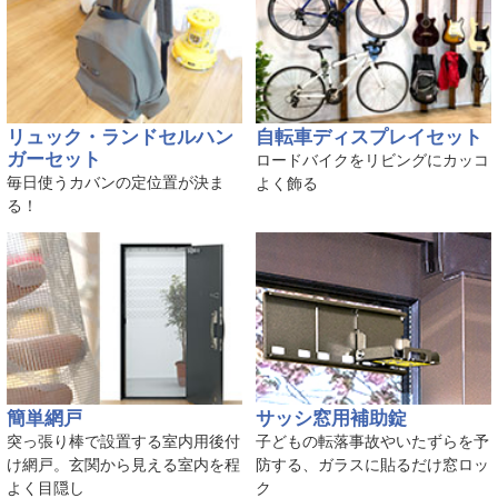
リュック・ランドセルハン
自転車ディスプレイセット
ガーセット
ロードバイクをリビングにカッコ
毎日使うカバンの定位置が決ま
よく飾る
る！
簡単網戸
サッシ窓用補助錠
突っ張り棒で設置する室内用後付
子どもの転落事故やいたずらを予
け網戸。玄関から見える室内を程
防する、ガラスに貼るだけ窓ロッ
よく目隠し
ク