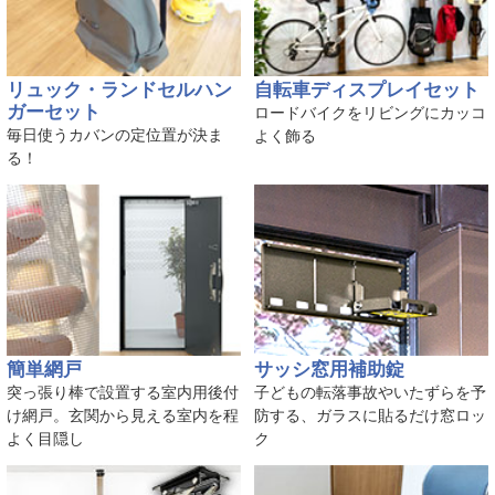
リュック・ランドセルハン
自転車ディスプレイセット
ガーセット
ロードバイクをリビングにカッコ
毎日使うカバンの定位置が決ま
よく飾る
る！
簡単網戸
サッシ窓用補助錠
突っ張り棒で設置する室内用後付
子どもの転落事故やいたずらを予
け網戸。玄関から見える室内を程
防する、ガラスに貼るだけ窓ロッ
よく目隠し
ク