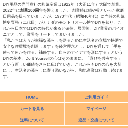
DIY用品の専門商社の和気産業は1922年（大正11年）大阪で創業。
2022年に
創業100周年
を迎えました。 創業時は鍋や釜といった家庭
日用品を扱っていましたが、1970年代（昭和40年代）に当時の和気
博史専務（二代目）がカナダのモントリオール博でDIYを知り、こ
れから日本ではDIYの時代が来ると確信。帰国後、DIY業界のパイオ
ニアとして、業界をリードしてまいりました。
「私たちは人々が幸福な暮らしを送るために生活者の立場で快適で
安全な住環境を創造します」を経営理念とし、DIYを通して「手を
使って何かを作る、補修する、自らのアイデアを形にする」という
DIYの基本、Do It Yourselfの心はそのままに、「喜びを共有する」
という新しい価値をさらに広げていき、これからもDIYの心を大切
にし、生活者の暮らしに寄り添いながら、和気産業は行動し続けま
す。
HOME
ご利用ガイド
カートを見る
マイページ
送料について
返品・交換について