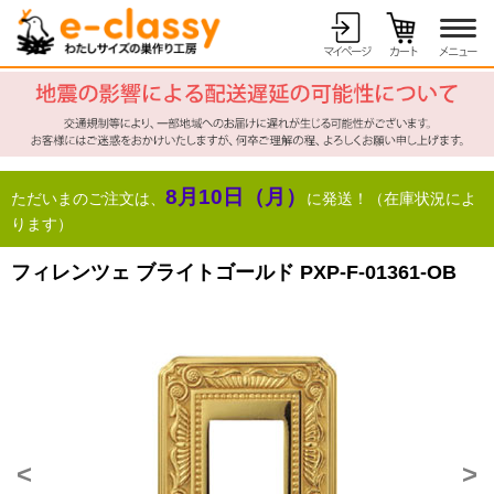
8月10日（月）
ただいまのご注文は、
に発送！（在庫状況によ
ります）
フィレンツェ ブライトゴールド PXP-F-01361-OB
<
>