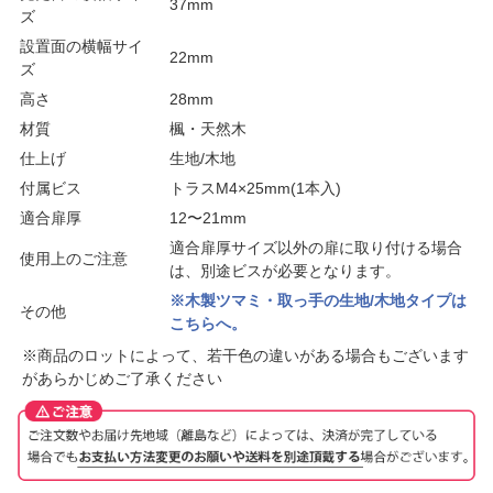
37mm
ズ
設置面の横幅サイ
22mm
ズ
高さ
28mm
材質
楓・天然木
仕上げ
生地/木地
付属ビス
トラスM4×25mm(1本入)
適合扉厚
12〜21mm
適合扉厚サイズ以外の扉に取り付ける場合
使用上のご注意
は、別途ビスが必要となります。
※木製ツマミ・取っ手の生地/木地タイプは
その他
こちらへ。
※商品のロットによって、若干色の違いがある場合もございます
があらかじめご了承ください