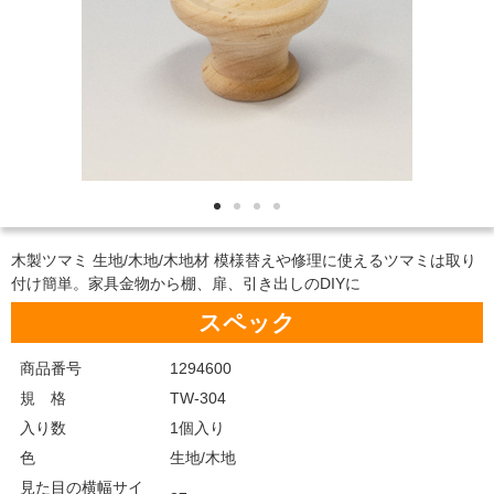
木製ツマミ 生地/木地/木地材 模様替えや修理に使えるツマミは取り
付け簡単。家具金物から棚、扉、引き出しのDIYに
スペック
商品番号
1294600
規 格
TW-304
入り数
1個入り
色
生地/木地
見た目の横幅サイ