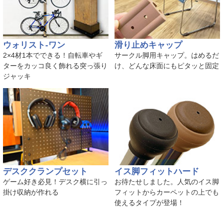
ウォリスト-ワン
滑り止めキャップ
2×4材1本でできる！自転車やギ
サークル脚用キャップ。はめるだ
ターをカッコ良く飾れる突っ張り
け、どんな床面にもピタッと固定
ジャッキ
デスククランプセット
イス脚フィットハード
ゲーム好き必見！デスク横に引っ
お待たせしました。人気のイス脚
掛け収納が作れる
フィットからカーペットの上でも
使えるタイプが登場！