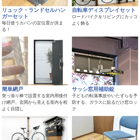
リュック・ランドセルハン
自転車ディスプレイセット
ガーセット
ロードバイクをリビングにカッコ
毎日使うカバンの定位置が決ま
よく飾る
る！
簡単網戸
サッシ窓用補助錠
突っ張り棒で設置する室内用後付
子どもの転落事故やいたずらを予
け網戸。玄関から見える室内を程
防する、ガラスに貼るだけ窓ロッ
よく目隠し
ク