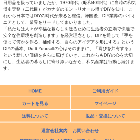
日用品を扱っていましたが、1970年代（昭和40年代）に当時の和気
博史専務（二代目）がカナダのモントリオール博でDIYを知り、こ
れから日本ではDIYの時代が来ると確信。帰国後、DIY業界のパイオ
ニアとして、業界をリードしてまいりました。
「私たちは人々が幸福な暮らしを送るために生活者の立場で快適で
安全な住環境を創造します」を経営理念とし、DIYを通して「手を
使って何かを作る、補修する、自らのアイデアを形にする」という
DIYの基本、Do It Yourselfの心はそのままに、「喜びを共有する」
という新しい価値をさらに広げていき、これからもDIYの心を大切
にし、生活者の暮らしに寄り添いながら、和気産業は行動し続けま
す。
HOME
ご利用ガイド
カートを見る
マイページ
送料について
返品・交換について
運営会社案内
お問い合わせ