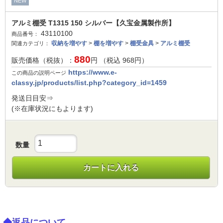
NEW
アルミ棚受 T1315 150 シルバー【久宝金属製作所】
43110100
商品番号：
収納を増やす
>
棚を増やす
>
棚受金具
>
アルミ棚受
関連カテゴリ：
880
販売価格（税抜）：
円 （税込
968
円）
https://www.e-
この商品の説明ページ
classy.jp/products/list.php?category_id=1459
発送日目安⇒
(※在庫状況にもよります)
数量
カートに入れる
◆返品について