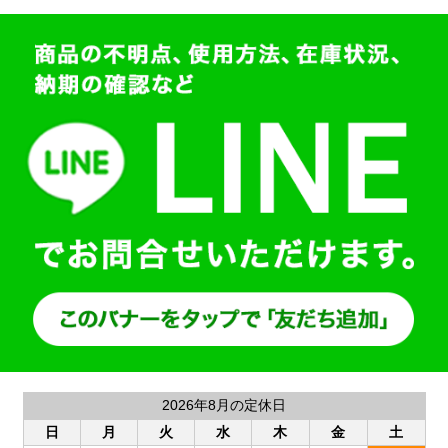
2026年8月の定休日
日
月
火
水
木
金
土