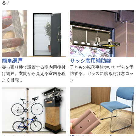
る！
簡単網戸
サッシ窓用補助錠
突っ張り棒で設置する室内用後付
子どもの転落事故やいたずらを予
け網戸。玄関から見える室内を程
防する、ガラスに貼るだけ窓ロッ
よく目隠し
ク