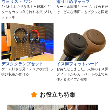
ウォリスト-ワン
滑り止めキャップ
2×4材1本でできる！自転車やギ
サークル脚用キャップ。はめるだ
ターをカッコ良く飾れる突っ張り
け、どんな床面にもピタッと固定
ジャッキ
デスククランプセット
イス脚フィットハード
ゲーム好き必見！デスク横に引っ
お待たせしました。人気のイス脚
掛け収納が作れる
フィットからカーペットの上でも
使えるタイプが登場！
お役立ち特集