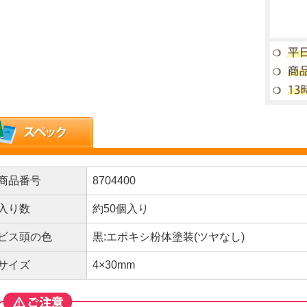
商品番号
8704400
入り数
約50個入り
ビス頭の色
黒:エポキシ粉体塗装(ツヤなし)
サイズ
4×30mm