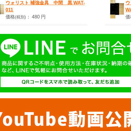
ウォリスト 補強金具 中間 黒 WAT-
ウ
011
WA
価格
：
480 円
価
(税別)