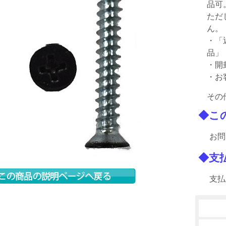
品可
ただ
ん。
・「
品」
・開
・お
その
◆こ
お問
◆支
支払