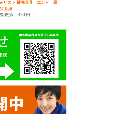
ォリスト 補強金具 エンド 黒
T-009
格
：
430 円
(税別)