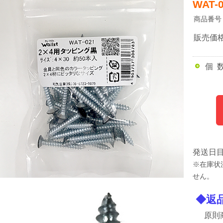
WAT-
商品番号
販売価
個 
発送日
※在庫状
せん。
◆返
原則