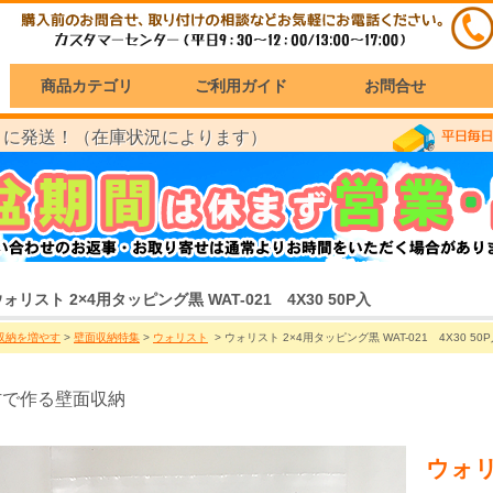
商品カテゴリ
ご利用ガイド
お問合せ
に発送！（在庫状況によります）
）
ォリスト 2×4用タッピング黒 WAT-021 4X30 50P入
収納を増やす
>
壁面収納特集
>
ウォリスト
> ウォリスト 2×4用タッピング黒 WAT-021 4X30 50
4材で作る壁面収納
ウォリ