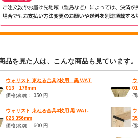
商品を見た人は、こんな商品も見ています。
ウォリスト 束ねる金具2枚用 黒 WAT-
ウ
013 178mm
0
価格
：
350 円
価
(税別)
ウォリスト 束ねる金具4枚用 黒 WAT-
ウ
025 356mm
3
価格
：
600 円
価
(税別)