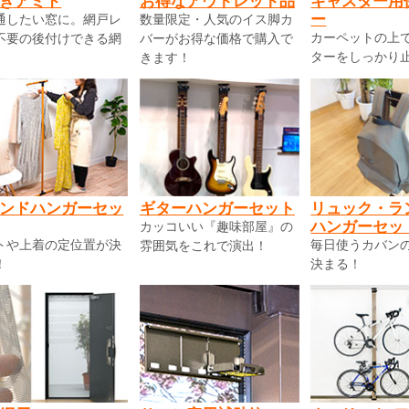
きアミド
お得なアウトレット品
キャスター用
ー
通したい窓に。網戸レ
数量限定・人気のイス脚カ
カーペットの上
不要の後付けできる網
バーがお得な価格で購入で
ターをしっかり
きます！
ンドハンガーセッ
ギターハンガーセット
リュック・ラ
ハンガーセッ
カッコいい『趣味部屋』の
トや上着の定位置が決
毎日使うカバン
雰囲気をこれで演出！
！
決まる！