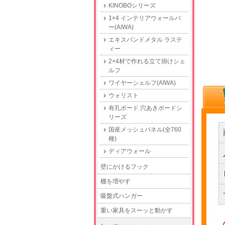
KINOBOシリーズ
1×4 インテリアウォールバ
ー(AIWA)
エキスパンドメタル ラステ
ィー
2×4材で作れる立て掛けシェ
ルフ
ワイヤーシェルフ(AIWA)
ウォリスト
有孔ボード 穴あきボードシ
リーズ
国産メッシュパネル(全760
種)
ディアウォール
壁にかけるフック
棚を増やす
吸盤式ハンガー
重い家具をスーッと動かす