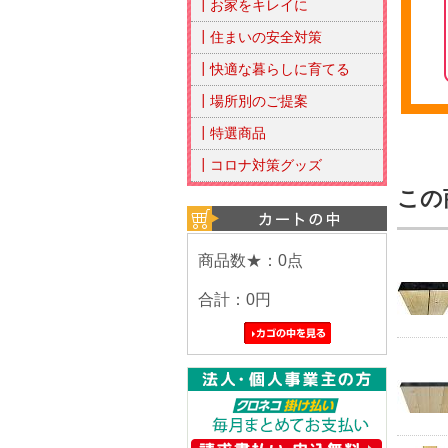
┃お家をキレイに
┃住まいの安全対策
┃快適な暮らしに育てる
┃場所別のご提案
┃特選商品
┃コロナ対策グッズ
この
商品数★：0点
合計：
0円