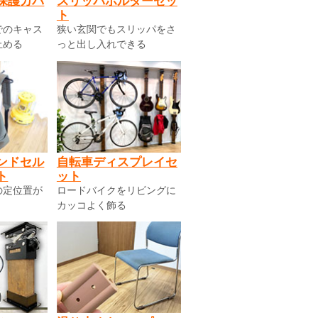
保護カバ
スリッパホルダーセッ
ト
でのキャス
狭い玄関でもスリッパをさ
止める
っと出し入れできる
ンドセル
自転車ディスプレイセ
ト
ット
の定位置が
ロードバイクをリビングに
カッコよく飾る