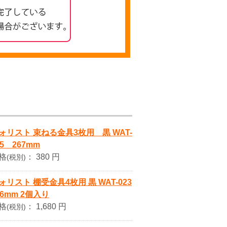
ォリスト 束ねる金具3枚用 黒 WAT-
15 267mm
格
：
380 円
(税別)
ォリスト 棚受金具4枚用 黒 WAT-023
56mm 2個入り
格
：
1,680 円
(税別)