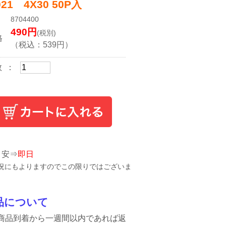
021 4X30 50P入
8704400
490
円
(税別)
格
（税込：
539
円）
数 ：
目安⇒
即日
況にもよりますのでこの限りではございま
品について
商品到着から一週間以内であれば返