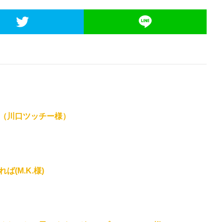
（川口ツッチー様）
(M.K.様)