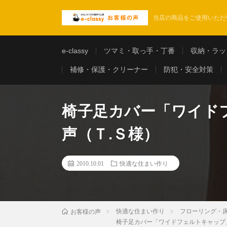
当店の商品をご使用いただ
e-classy
ツマミ・取っ手・丁番
収納・ラッ
補修・保護・クリーナー
防犯・安全対策
椅子足カバー「ワイド
声（Ｔ.Ｓ様）
2010.10.01
快適な住まい作り
快適な住まい作り
フローリング・
お客様の声
椅子足カバー「ワイドフェルトキャップ