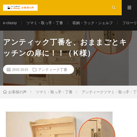
e-classy
ツマミ・取っ手・丁番
収納・ラック・シェルフ
フローリ
アンティック丁番を、おままごとキ
ッチンの扉に！！（Ｋ様）
2010.10.01
アンティーク丁番
お客様の声
ツマミ・取っ手・丁番
アンティークツマミ・取っ手・丁