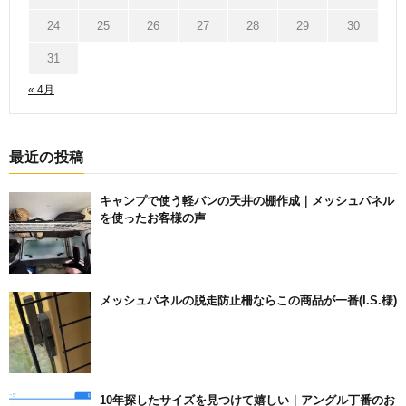
24
25
26
27
28
29
30
31
« 4月
最近の投稿
キャンプで使う軽バンの天井の棚作成｜メッシュパネル
を使ったお客様の声
メッシュパネルの脱走防止柵ならこの商品が一番(I.S.様)
10年探したサイズを見つけて嬉しい｜アングル丁番のお