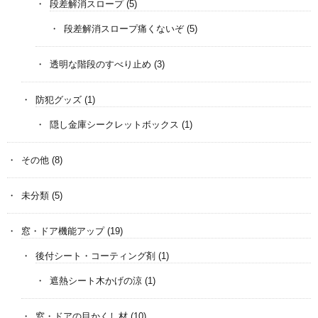
段差解消スロープ
(5)
段差解消スロープ痛くないぞ
(5)
透明な階段のすべり止め
(3)
防犯グッズ
(1)
隠し金庫シークレットボックス
(1)
その他
(8)
未分類
(5)
窓・ドア機能アップ
(19)
後付シート・コーティング剤
(1)
遮熱シート木かげの涼
(1)
窓・ドアの目かくし材
(10)