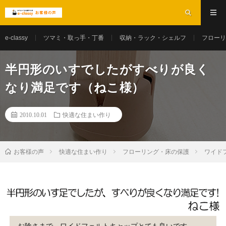
e-classy
ツマミ・取っ手・丁番
収納・ラック・シェルフ
フローリ
半円形のいすでしたがすべりが良く
なり満足です（ねこ様）
2010.10.01
快適な住まい作り
お客様の声
快適な住まい作り
フローリング・床の保護
ワイド