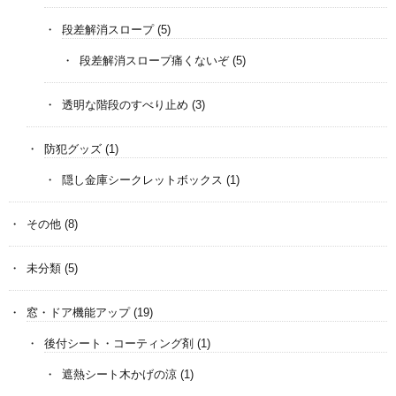
段差解消スロープ
(5)
段差解消スロープ痛くないぞ
(5)
透明な階段のすべり止め
(3)
防犯グッズ
(1)
隠し金庫シークレットボックス
(1)
その他
(8)
未分類
(5)
窓・ドア機能アップ
(19)
後付シート・コーティング剤
(1)
遮熱シート木かげの涼
(1)