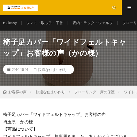
e-classy
ツマミ・取っ手・丁番
収納・ラック・シェルフ
フローリ
椅子足カバー「ワイドフェルトキャ
ップ」お客様の声（かの様）
2010.10.01
快適な住まい作り
お客様の声
快適な住まい作り
フローリング・床の保護
ワイド
椅子足カバー「ワイドフェルトキャップ」お客様の声
埼玉県 かの様
【商品について】
ワイドフェルトキャップ、無事届きました。ありがとうございま