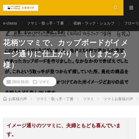
e-classy
ツマミ・取っ手・丁番
収納・ラック・シェルフ
フローリ
花柄ツマミで、カップボードがイメ
ージ通りに仕上がり！（しまたろう
様）
2010.10.01
ツマミ
お客様の声
ツマミ・取っ手・丁番
ツマミ
ツマミお客様の声
イメージ通りのツマミに、夫婦ともども喜んでいま
す。