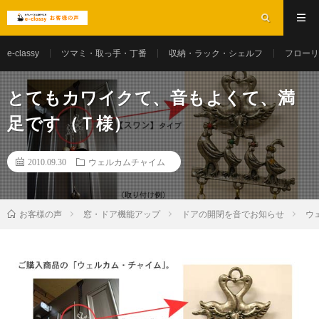
e-classy
ツマミ・取っ手・丁番
収納・ラック・シェルフ
フローリ
とてもカワイクて、音もよくて、満
足です（Ｔ様）
2010.09.30
ウェルカムチャイム
お客様の声
窓・ドア機能アップ
ドアの開閉を音でお知らせ
ウ