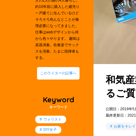
才の2人の娘の4人暮らし。
約10年前に購入した建売り
一戸建てに住んでいるけど
そろそろ色んなとことが修
理必要になってきました。
仕事はwebデザインから何
から色々やります。 趣味は
楽器演奏。吹奏楽でサック
スを演奏。たまに指揮者も
する。
このライターの記事へ
和気産
るご質
Keyword
キーワード
公開日：2019年5
最終更新日：2021
ウォリスト
お家をキレイ
DIY女子