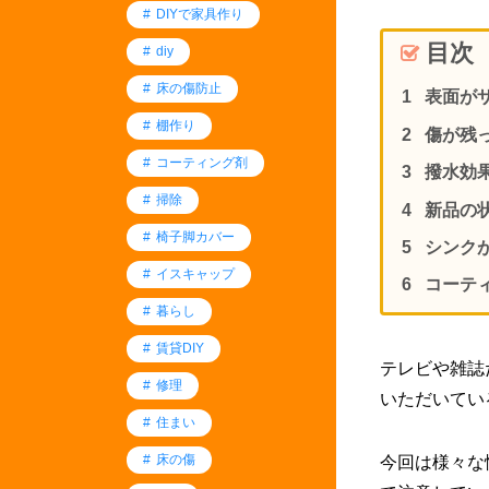
DIYで家具作り
目次
diy
床の傷防止
表面が
棚作り
傷が残
コーティング剤
撥水効
掃除
新品の
椅子脚カバー
シンク
イスキャップ
コーテ
暮らし
賃貸DIY
テレビや雑誌
修理
いただいてい
住まい
床の傷
今回は様々な