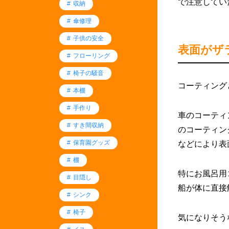
で注意してい
収納
傘修理
子供の安全
表面がザ
フローリング
椅子の騒音
コーティング
本棚
手作り
車のコーティ
すき間収納
のコーティン
保育園グッズ
などにより表
棚
特にお風呂用
目隠し
船が体に直接
シンク
椅子
気になりそう