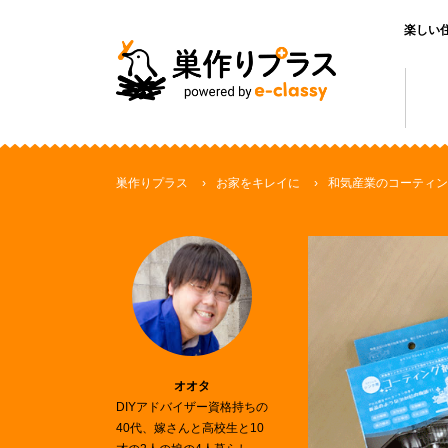
楽しい
巣作りプラス
お家をキレイに
和気産業のコーティン
オオタ
DIYアドバイザー資格持ちの
40代、嫁さんと高校生と10