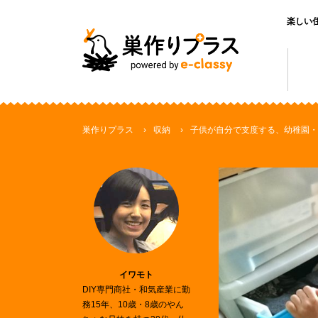
楽しい
巣作りプラス
収納
子供が自分で支度する、幼稚園・
イワモト
DIY専門商社・和気産業に勤
務15年、10歳・8歳のやん