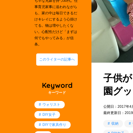
ちゃな兄妹を持つ30代。仕
事育児家事に追われながら
も、家の中は毎日できるだ
けキレイにするよう心掛け
てる。物は増やしたくな
い。心配性だけど「まずは
何でもやってみる」が信
条。
このライターの記事へ
子供が
Keyword
園グッ
キーワード
ウォリスト
公開日：2017年4
最終更新日：2019
DIY女子
収納
DIYで家具作り