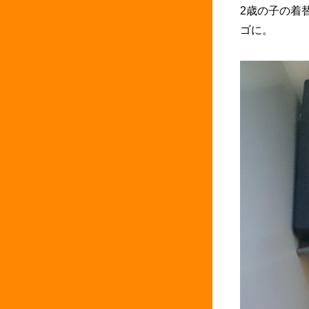
2歳の子の着
ゴに。