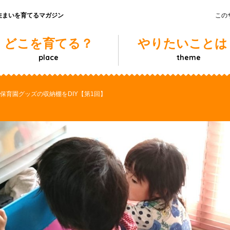
住まいを育てるマガジン
この
どこを育てる？
やりたいことは
place
theme
保育園グッズの収納棚をDIY【第1回】