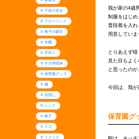
我が家の4歳
子供の安全
制服をはじめ
フローリング
普段着を入れ
椅子の騒音
用意していま
本棚
とりあえず様
手作り
見た目もよく
すき間収納
と思ったのが
保育園グッズ
棚
今回は、我が
目隠し
シンク
保育園グ
椅子
イス
リメイク
鞄は、キッチ