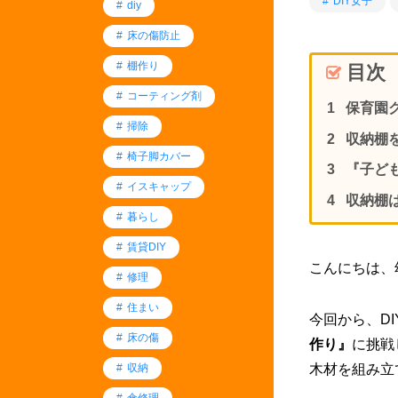
DIY女子
diy
床の傷防止
棚作り
目次
コーティング剤
保育園
掃除
収納棚
椅子脚カバー
『子ど
イスキャップ
収納棚
暮らし
賃貸DIY
こんにちは、
修理
住まい
今回から、D
床の傷
作り』
に挑戦
収納
木材を組み立
傘修理