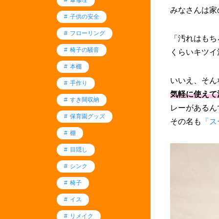
みなさんは家
子供の安全
フローリング
「汚れはもち
椅子の騒音
くらいキツイ
本棚
いいえ、そん
手作り
気軽に使えて
すき間収納
レーがあるん
保育園グッズ
その名も
「ス
棚
目隠し
シンク
椅子
イス
リメイク