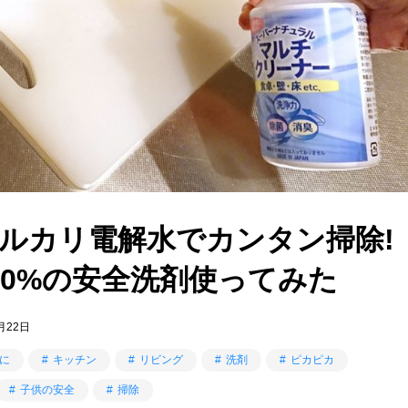
ルカリ電解水でカンタン掃除!
00%の安全洗剤使ってみた
月22日
に
キッチン
リビング
洗剤
ピカピカ
子供の安全
掃除