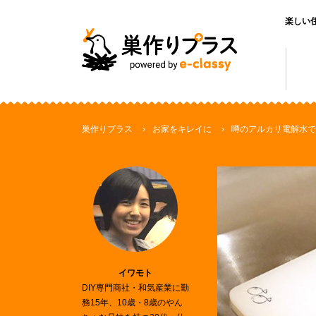
楽しい
巣作りプラス
お家をキレイに
噂のアルカリ電解水で
イワモト
DIY専門商社・和気産業に勤
務15年、10歳・8歳のやん