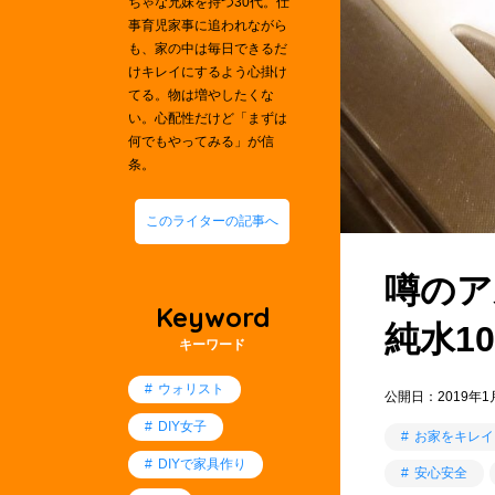
ちゃな兄妹を持つ30代。仕
事育児家事に追われながら
も、家の中は毎日できるだ
けキレイにするよう心掛け
てる。物は増やしたくな
い。心配性だけど「まずは
何でもやってみる」が信
条。
このライターの記事へ
噂のア
Keyword
純水1
キーワード
ウォリスト
公開日：
2019年1
DIY女子
お家をキレイ
DIYで家具作り
安心安全