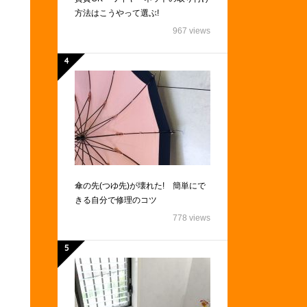
方法はこうやって選ぶ!
967 views
傘の先(つゆ先)が壊れた! 簡単にで
きる自分で修理のコツ
778 views