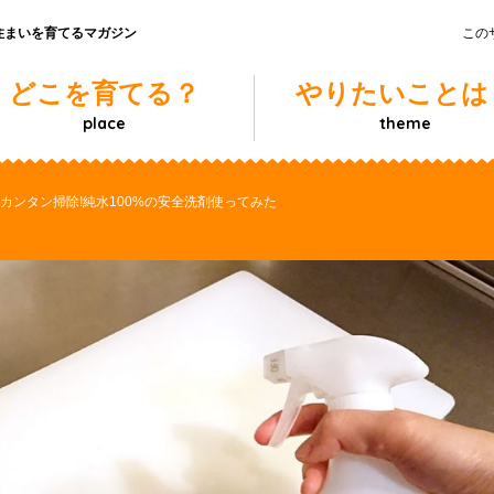
住まいを育てるマガジン
この
どこを育てる？
やりたいことは
place
theme
カンタン掃除!純水100%の安全洗剤使ってみた