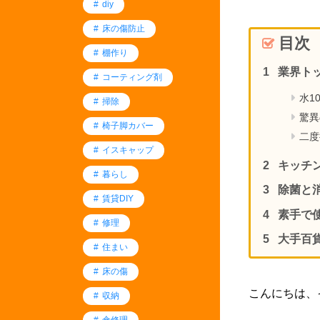
diy
床の傷防止
目次
棚作り
業界ト
コーティング剤
水1
掃除
驚異
椅子脚カバー
二度
イスキャップ
キッチ
暮らし
除菌と
賃貸DIY
素手で
修理
大手百
住まい
床の傷
こんにちは、
収納
傘修理