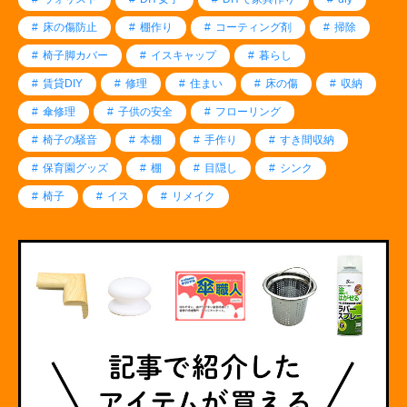
床の傷防止
棚作り
コーティング剤
掃除
椅子脚カバー
イスキャップ
暮らし
賃貸DIY
修理
住まい
床の傷
収納
傘修理
子供の安全
フローリング
椅子の騒音
本棚
手作り
すき間収納
保育園グッズ
棚
目隠し
シンク
椅子
イス
リメイク