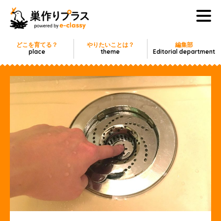
どこを育てる？
やりたいことは？
編集部
place
theme
Editorial department