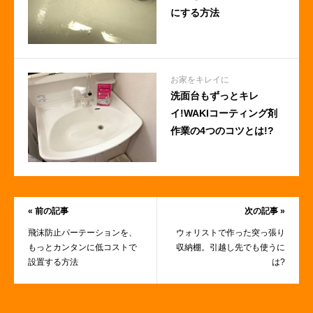
にする方法
お家をキレイに
洗面台もずっとキレ
イ!WAKIコーティング剤
作業の4つのコツとは!?
« 前の記事
次の記事 »
飛沫防止パーテーションを、
ウォリストで作った突っ張り
もっとカンタンに低コストで
収納棚。引越し先でも使うに
設置する方法
は?