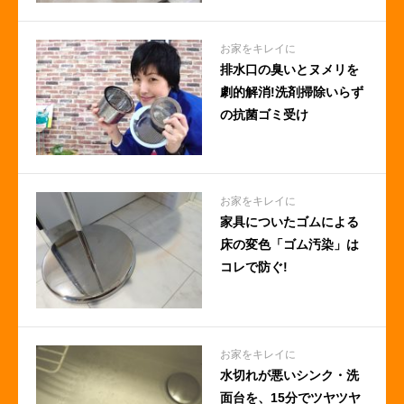
お家をキレイに
排水口の臭いとヌメリを
劇的解消!洗剤掃除いらず
の抗菌ゴミ受け
お家をキレイに
家具についたゴムによる
床の変色「ゴム汚染」は
コレで防ぐ!
お家をキレイに
水切れが悪いシンク・洗
面台を、15分でツヤツヤ