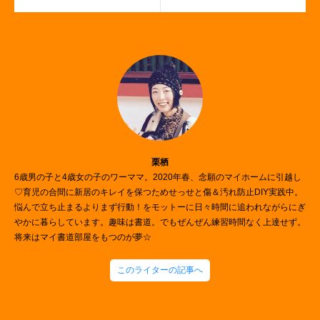
栗栖
6歳男の子と4歳女の子のワーママ。2020年春、念願のマイホームに引越し
♡育児の合間に新居のキレイを保つためせっせと傷＆汚れ防止DIY実践中。
悩んで立ち止まるよりまず行動！をモットーに日々時間に追われながらにぎ
やかに暮らしています。趣味は書道。でもぜんぜん練習時間なく上達せず。
将来はマイ書道部屋をもつのが夢☆
このライターの記事へ