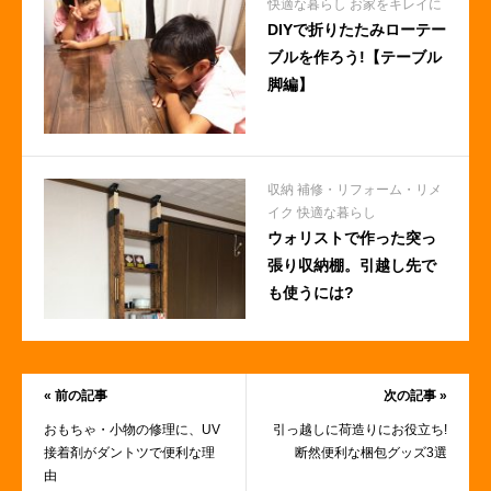
快適な暮らし
お家をキレイに
DIYで折りたたみローテー
ブルを作ろう!【テーブル
脚編】
収納
補修・リフォーム・リメ
イク
快適な暮らし
ウォリストで作った突っ
張り収納棚。引越し先で
も使うには?
« 前の記事
次の記事 »
おもちゃ・小物の修理に、UV
引っ越しに荷造りにお役立ち!
接着剤がダントツで便利な理
断然便利な梱包グッズ3選
由