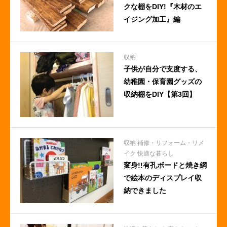
クな棚をDIY!『木材のエ
イジング加工』編
収納
子供が自分で支度する、
幼稚園・保育園グッズの
収納棚をDIY【第3回】
収納
補修・リフォーム・リメ
イク
快適な暮らし
変身!!有孔ボードと焼き網
で絵本のディスプレイ収
納できました