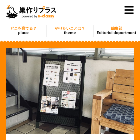
どこを育てる？
やりたいことは？
編集部
place
theme
Editorial department