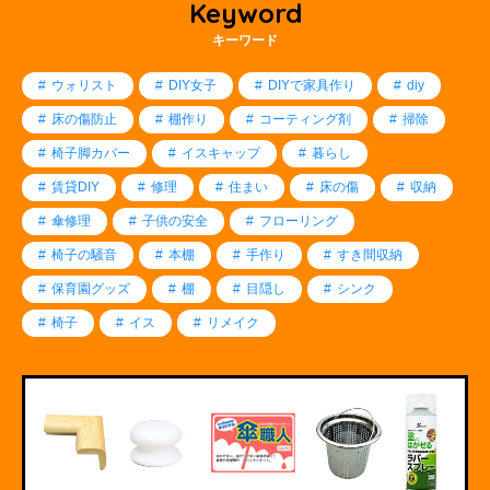
Keyword
キーワード
ウォリスト
DIY女子
DIYで家具作り
diy
床の傷防止
棚作り
コーティング剤
掃除
椅子脚カバー
イスキャップ
暮らし
賃貸DIY
修理
住まい
床の傷
収納
傘修理
子供の安全
フローリング
椅子の騒音
本棚
手作り
すき間収納
保育園グッズ
棚
目隠し
シンク
椅子
イス
リメイク