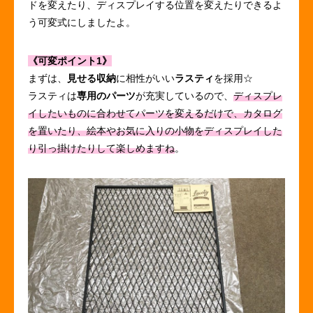
ドを変えたり、ディスプレイする位置を変えたりできるよ
う可変式にしましたよ。
《可変ポイント1》
まずは、
見せる収納
に相性がいい
ラスティ
を採用☆
ラスティは
専用のパーツ
が充実しているので、
ディスプレ
イしたいものに合わせてパーツを変えるだけで、カタログ
を置いたり、絵本やお気に入りの小物をディスプレイした
り引っ掛けたりして楽しめますね
。