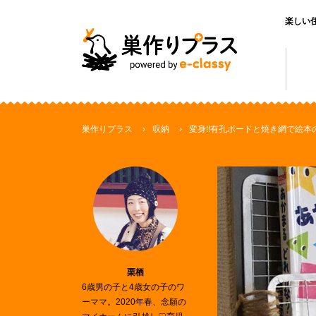
楽しい
巣作りプラス
収納
変身!!有孔ボードと焼き網で絵
栗栖
6歳男の子と4歳女の子のワ
ーママ。2020年春、念願の