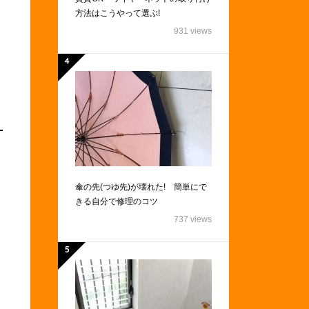
方法はこうやって選ぶ!
931 views
傘の先(つゆ先)が壊れた! 簡単にで
きる自分で修理のコツ
737 views