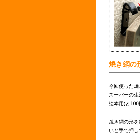
焼き網の
今回使った焼
スーパーの生
絵本用)と10
焼き網の形を
いと手で押し