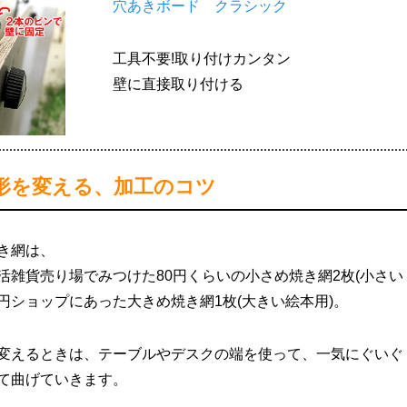
穴あきボード クラシック
工具不要!取り付けカンタン
壁に直接取り付ける
形を変える、加工のコツ
き網は、
活雑貨売り場でみつけた80円くらいの小さめ焼き網2枚(小さい
0円ショップにあった大きめ焼き網1枚(大きい絵本用)。
変えるときは、テーブルやデスクの端を使って、一気にぐいぐ
て曲げていきます。