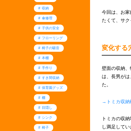
収納
今回は、お家
傘修理
たくて、サク
子供の安全
フローリング
変化する
椅子の騒音
本棚
壁面の収納、
手作り
は、長男がは
すき間収納
た。
保育園グッズ
棚
→トミカ収納
目隠し
シンク
トミカの収納
し満足してい
椅子