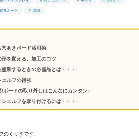
絵本ディスプレイ
石こうボード
手作り
DIY女子
有孔ボード
収納
る穴あきボード活用術
の形を変える、加工のコツ
を塗装するときの必需品とは・・・
シェルフの補強
要!ボードの取り外しはこんなにカンタン♪
にシェルフを取り付けるには・・・
フのくりすです。