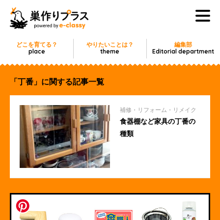
どこを育てる？
やりたいことは？
編集部
place
theme
Editorial department
「丁番」に関する記事一覧
補修・リフォーム・リメイク
食器棚など家具の丁番の
種類