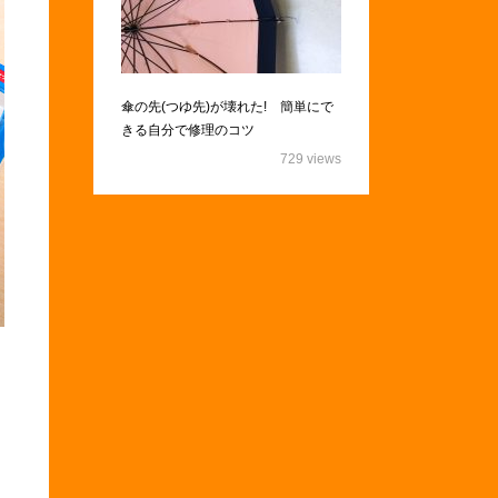
傘の先(つゆ先)が壊れた! 簡単にで
きる自分で修理のコツ
729 views