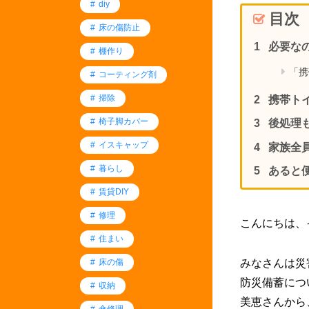
diy
目次
床の傷防止
必要な
棚作り
「携
コーティング剤
掃除
携帯ト
椅子脚カバー
後処理
イスキャップ
家族全
暮らし
あると
賃貸DIY
修理
こんにちは、
住まい
床の傷
みなさんは災
防災備蓄につ
収納
美恵さんから
傘修理