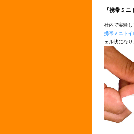
「携帯ミニ
社内で実験し
携帯ミニトイ
ェル状になり