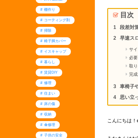
棚作り
目次
コーティング剤
段差対
掃除
早速ス
椅子脚カバー
サイ
イスキャップ
必要
暮らし
取り
賃貸DIY
完成
修理
車椅子
住まい
思い立
床の傷
収納
こんにちは！e
傘修理
子供の安全