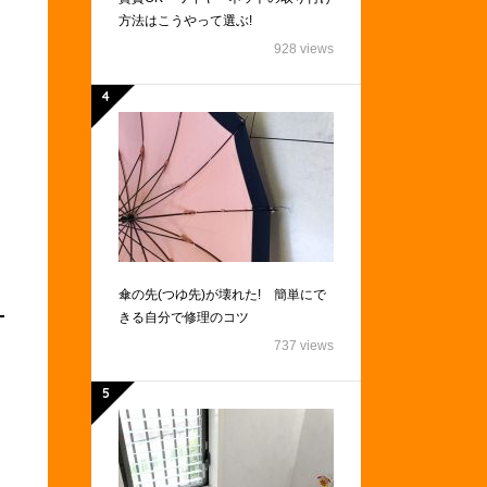
方法はこうやって選ぶ!
928 views
傘の先(つゆ先)が壊れた! 簡単にで
きる自分で修理のコツ
737 views