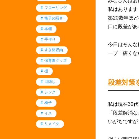
みなさんはお
フローリング
私はあります
築20数年ほ
椅子の騒音
口に段差があ
本棚
手作り
今日はそんな
すき間収納
ープ「痛くな
保育園グッズ
棚
段差対策
目隠し
シンク
椅子
私は現在30
「段差解消な
イス
いがちですが
リメイク