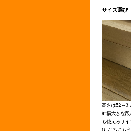
サイズ選び
高さは52～
結構大きな段
も使えるサイ
(ちなみにも