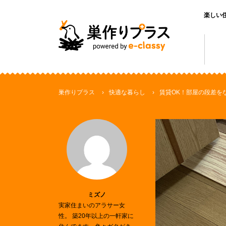
楽しい
巣作りプラス
快適な暮らし
賃貸OK！部屋の段差を
ミズノ
実家住まいのアラサー女
性。 築20年以上の一軒家に