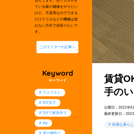
住んでます。色々ガタがき
ている家の補修をやりたい
けど、不器用なのでできる
だけドリルなどの機械は使
わない方向で頑張りたいで
す。
このライターの記事へ
Keyword
賃貸O
キーワード
手のい
ウォリスト
DIY女子
公開日：2021年6
DIYで家具作り
最終更新日：2023
diy
快適な暮らし
床の傷防止