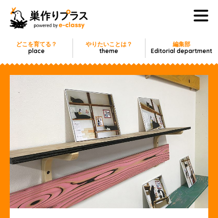
どこを育てる？
やりたいことは？
編集部
place
theme
Editorial department