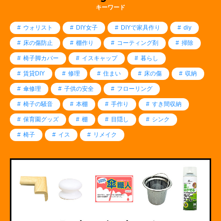
キーワード
ウォリスト
DIY女子
DIYで家具作り
diy
床の傷防止
棚作り
コーティング剤
掃除
椅子脚カバー
イスキャップ
暮らし
賃貸DIY
修理
住まい
床の傷
収納
傘修理
子供の安全
フローリング
椅子の騒音
本棚
手作り
すき間収納
保育園グッズ
棚
目隠し
シンク
椅子
イス
リメイク