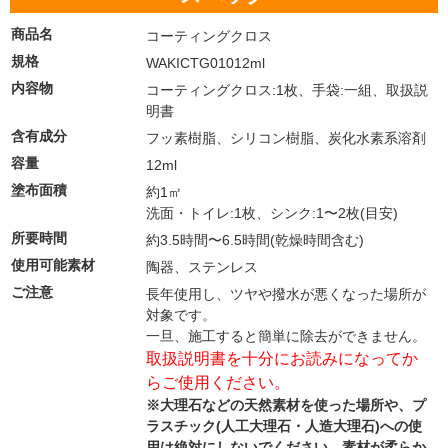
商品名
コーティングクロス
規格
WAKICTG01012ml
内容物
コーティングクロス:1枚、手袋:一組、取扱説
明書
含有成分
フッ素樹脂、シリコン樹脂、炭化水素系溶剤
容量
12ml
塗布面積
約1㎡
洗面・トイレ:1枚、シンク:1〜2枚(目安)
所要時間
約3.5時間〜6.5時間(乾燥時間含む)
使用可能素材
陶器、ステンレス
ご注意
長年使用し、ツヤや撥水が悪くなった場所が
対象です。
一旦、施工すると簡単に除去ができません。
取扱説明書を十分にお読みになってか
らご使用ください。
※大理石などの天然素材を使った場所や、プ
ラスチック(人工大理石・人造大理石)への使
用は絶対にしないでください。素材が柔らか