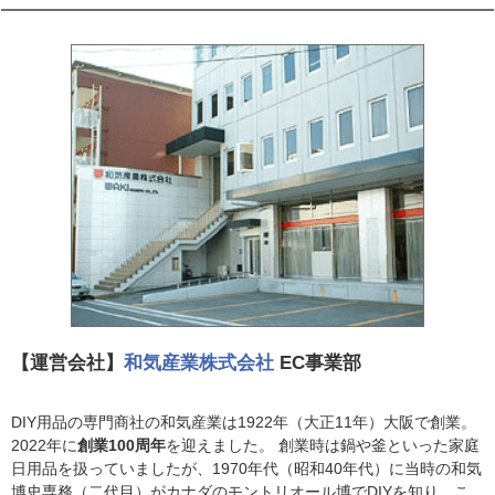
【運営会社】
和気産業株式会社
EC事業部
DIY用品の専門商社の和気産業は1922年（大正11年）大阪で創業。
2022年に
創業100周年
を迎えました。 創業時は鍋や釜といった家庭
日用品を扱っていましたが、1970年代（昭和40年代）に当時の和気
博史専務（二代目）がカナダのモントリオール博でDIYを知り、こ