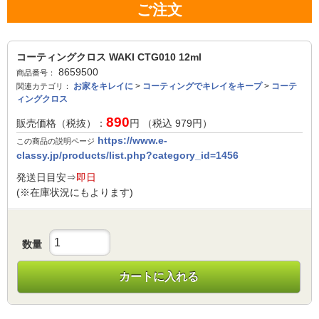
ご注文
コーティングクロス WAKI CTG010 12ml
8659500
商品番号：
お家をキレイに
>
コーティングでキレイをキープ
>
コーテ
関連カテゴリ：
ィングクロス
890
販売価格（税抜）：
円 （税込
979
円）
https://www.e-
この商品の説明ページ
classy.jp/products/list.php?category_id=1456
発送日目安⇒
即日
(※在庫状況にもよります)
数量
カートに入れる