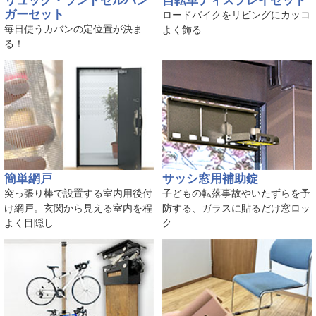
リュック・ランドセルハン
自転車ディスプレイセット
ガーセット
ロードバイクをリビングにカッコ
毎日使うカバンの定位置が決ま
よく飾る
る！
簡単網戸
サッシ窓用補助錠
突っ張り棒で設置する室内用後付
子どもの転落事故やいたずらを予
け網戸。玄関から見える室内を程
防する、ガラスに貼るだけ窓ロッ
よく目隠し
ク